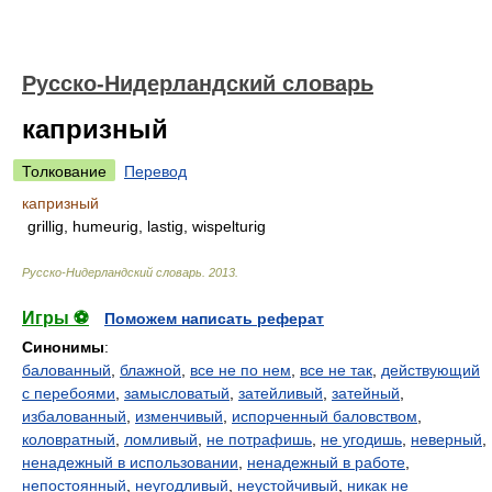
Русско-Нидерландский словарь
капризный
Толкование
Перевод
капризный
grillig, humeurig, lastig, wispelturig
Русско-Нидерландский словарь
.
2013
.
Игры ⚽
Поможем написать реферат
Синонимы
:
балованный
,
блажной
,
все не по нем
,
все не так
,
действующий
с перебоями
,
замысловатый
,
затейливый
,
затейный
,
избалованный
,
изменчивый
,
испорченный баловством
,
коловратный
,
ломливый
,
не потрафишь
,
не угодишь
,
неверный
,
ненадежный в использовании
,
ненадежный в работе
,
непостоянный
,
неугодливый
,
неустойчивый
,
никак не