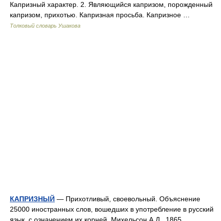
Капризный характер. 2. Являющийся капризом, порожденный
капризом, прихотью. Капризная просьба. Капризное …
Толковый словарь Ушакова
КАПРИЗНЫЙ
— Прихотливый, своевольный. Объяснение
25000 иностранных слов, вошедших в употребление в русский
язык, с означением их корней. Михельсон А.Д., 1865.