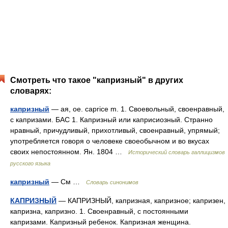
Смотреть что такое "капризный" в других
словарях:
капризный
— ая, ое. caprice m. 1. Своевольный, своенравный,
с капризами. БАС 1. Капризный или каприсиозный. Странно
нравный, причудливый, прихотливый, своенравный, упрямый;
употребляется говоря о человеке своеобычном и во вкусах
своих непостоянном. Ян. 1804 …
Исторический словарь галлицизмов
русского языка
капризный
— См …
Словарь синонимов
КАПРИЗНЫЙ
— КАПРИЗНЫЙ, капризная, капризное; капризен,
капризна, капризно. 1. Своенравный, с постоянными
капризами. Капризный ребенок. Капризная женщина.