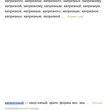
капризного, капризной, капризного, капризных, капризному,
капризной, капризному, капризным, капризный, капризную,
капризное, капризные, капризного, капризную, капризное,
капризных, капризным, капризной …
Формы слов
капризный
— капр изный; кратк. форма зен, зна …
Русский
орфографический словарь