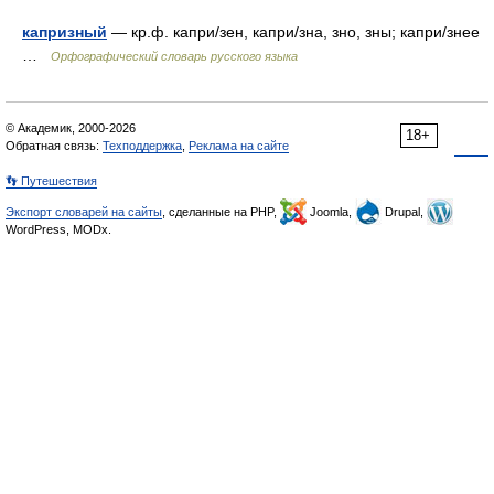
капризный
— кр.ф. капри/зен, капри/зна, зно, зны; капри/знее
…
Орфографический словарь русского языка
© Академик, 2000-2026
18+
Обратная связь:
Техподдержка
,
Реклама на сайте
👣 Путешествия
Экспорт словарей на сайты
, сделанные на PHP,
Joomla,
Drupal,
WordPress, MODx.