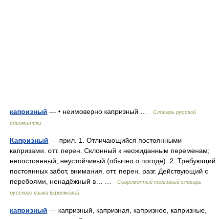
капризный
— • неимоверно капризный …
Словарь русской
идиоматики
Капризный
— прил. 1. Отличающийся постоянными
капризами. отт. перен. Склонный к неожиданным переменам;
непостоянный, неустойчивый (обычно о погоде). 2. Требующий
постоянных забот, внимания. отт. перен. разг. Действующий с
перебоями, ненадёжный в… …
Современный толковый словарь
русского языка Ефремовой
капризный
— капризный, капризная, капризное, капризные,