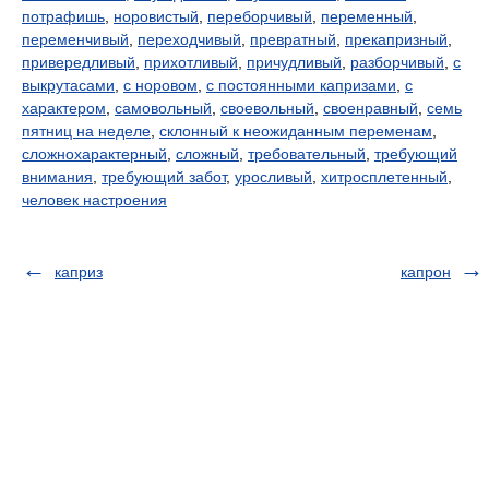
потрафишь
,
норовистый
,
переборчивый
,
переменный
,
переменчивый
,
переходчивый
,
превратный
,
прекапризный
,
привередливый
,
прихотливый
,
причудливый
,
разборчивый
,
с
выкрутасами
,
с норовом
,
с постоянными капризами
,
с
характером
,
самовольный
,
своевольный
,
своенравный
,
семь
пятниц на неделе
,
склонный к неожиданным переменам
,
сложнохарактерный
,
сложный
,
требовательный
,
требующий
внимания
,
требующий забот
,
уросливый
,
хитросплетенный
,
человек настроения
каприз
капрон